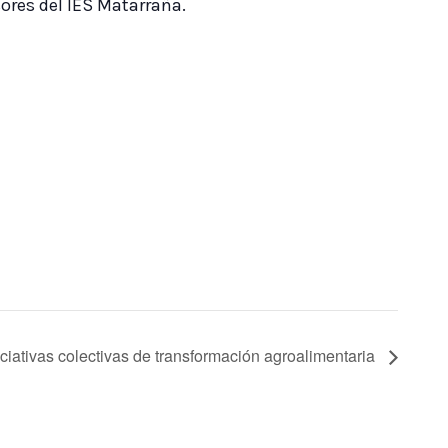
sores del IES Matarraña.
iciativas colectivas de transformación agroalimentaria