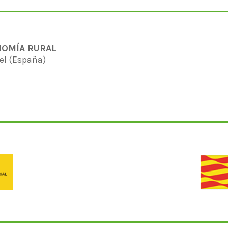
NOMÍA RURAL
Encuéntranos en:
el (España)