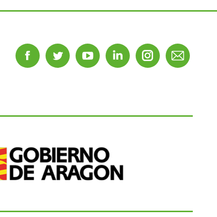
Facebook
Twitter
YouTube
Linkedin
Instagram
Mail
page
page
page
page
page
page
opens
opens
opens
opens
opens
opens
in
in
in
in
in
in
new
new
new
new
new
new
window
window
window
window
window
window