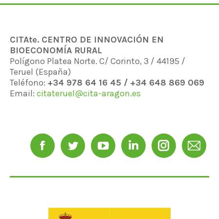
CITAte. CENTRO DE INNOVACIÓN EN
BIOECONOMÍA RURAL
Polígono Platea Norte. C/ Corinto, 3 / 44195 /
Teruel (España)
Teléfono:
+34 978 64 16 45 / +34 648 869 069
Email:
citateruel@cita-aragon.es
Encuéntranos en:
Facebook
Twitter
YouTube
Linkedin
Instagram
Mail
page
page
page
page
page
page
opens
opens
opens
opens
opens
opens